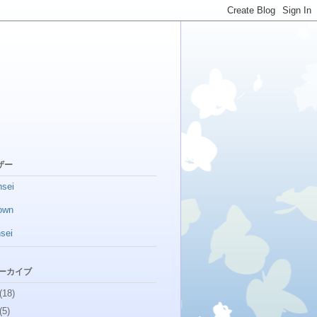
ザー
sei
own
sei
アーカイブ
(18)
(5)