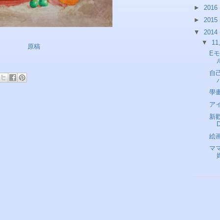
►
2016
►
2015
▼
2014
▼
1
原稿
E
自
學畫
ア
新歡
絵
マ