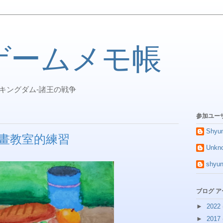
ゲームメモ帳
ニティ キングダム-諸王の戦争
参加ユー
Shyun
畫教室的練習
Unkn
shyun
ブログ 
►
2022
►
2017