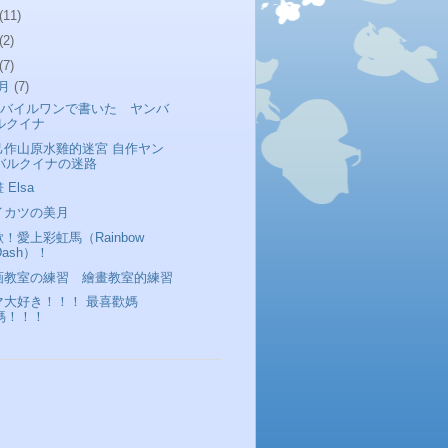
(11)
(2)
(7)
1月
(7)
モバイルワンで書いた ヤンバ
ルクイナ
己作山原水雞的迷宮 自作ヤン
バルクイナの迷路
 Elsa
イカツの美月
！愛上彩虹馬（Rainbow
Dash）！
画教室の練習 繪畫教室的練習
マ大好き！！！ 最喜歡媽
媽！！！